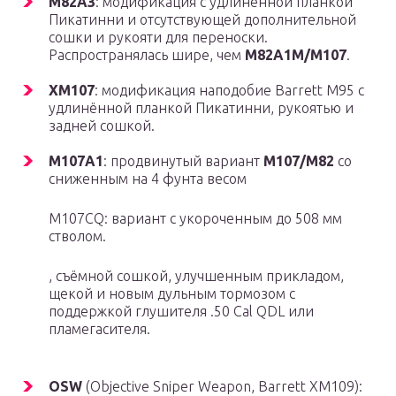
M82A3
: модификация с удлинённой планкой
Пикатинни и отсутствующей дополнительной
сошки и рукояти для переноски.
Распространялась шире, чем
M82A1M/M107
.
XM107
: модификация наподобие Barrett M95 с
удлинённой планкой Пикатинни, рукоятью и
задней сошкой.
M107A1
: продвинутый вариант
M107/M82
со
сниженным на 4 фунта весом
M107CQ: вариант с укороченным до 508 мм
стволом.
, съёмной сошкой, улучшенным прикладом,
щекой и новым дульным тормозом с
поддержкой глушителя .50 Cal QDL или
пламегасителя.
OSW
(Objective Sniper Weapon, Barrett XM109):