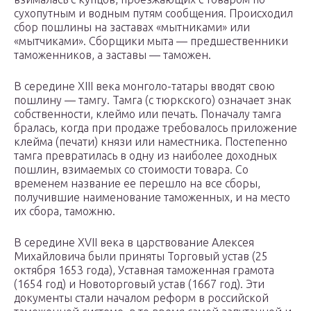
сухопутным и водным путям сообщения. Происходил
сбор пошлины на заставах «мытниками» или
«мытчиками». Сборщики мыта — предшественники
таможенников, а заставы — таможен.
В середине XIII века монголо-татары вводят свою
пошлину — тамгу. Тамга (с тюркского) означает знак
собственности, клеймо или печать. Поначалу тамга
бралась, когда при продаже требовалось приложение
клейма (печати) князи или наместника. Постепенно
тамга превратилась в одну из наиболее доходных
пошлин, взимаемых со стоимости товара. Со
временем название ее перешло на все сборы,
получившие наименование таможенных, и на место
их сбора, таможню.
В середине XVII века в царствование Алексея
Михайловича были приняты Торговый устав (25
октября 1653 года), Уставная таможенная грамота
(1654 год) и Новоторговый устав (1667 год). Эти
документы стали началом реформ в российской