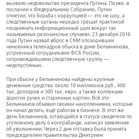
вызвало недовольство президента Путина. Позже, в
послании к Федеральному Собранию, Путин
отметил, что борьба с коррупцией — это не шоу, а
следственные органы нередко грешат практикой
«поднимать информационный шум вокруг так
называемых резонансных случаев». 23 декабря 2016
года Путин назвал вброс в СМИ опозоривших
чиновника телекадров обыска в доме Бельянинова,
устроенный сотрудниками ФСБ России,
сопровождавшими следственную группу —
недопустимым.
При обыске у Бельянинова найдены крупные
денежные средства: около 10 миллионов руб., 400
тыс. долларов и 300 тыс. евро, а также коллекция
дорогих ручек и старинных картин. Всё это
Бельянинов объявил своими накоплениями, которые
он начал делать, ещё работая в бизнесе. В этот же
день Бельянинов, остающийся в статусе свидетеля по
уголовному делу о контрабанде, написал заявление
об увольнении. Через 2 дня отставка была принята
председателем правительства Дмитрием