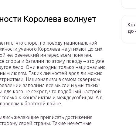
ьности Королева волнует
Кол
до 
метить, что споры по поводу национальной
жности ученого Королева не утихают до сих
той человеческий интерес всем понятен.
се споры и баталии по этому поводу – это уже
ругое дело. Они выгодны только национально
ным людям. Таких личностей вряд ли можно
патриотами. Национализм в самом скверном
оявлении заполнил все мысли и умы таких
и для кого не секрет, что подобный настрой
 только к конфликтам и междоусобицам. А в
поводом к братской войне.
ходились желающие приписать достижения
сторону своей страны. Такие нечестные