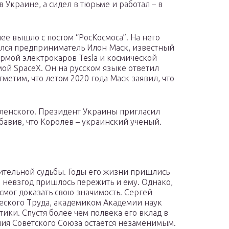
в Украине, а сидел в тюрьме и работал – в
ее вышло с постом “РосКосмоса”. На него
лся предприниматель Илон Маск, известный
рмой электрокаров Tesla и космической
ой SpaceX. Он на русском языке ответил
тметим, что летом 2020 года Маск заявил, что
еленского. Президент Украины пригласил
бавив, что Королев – украинский ученый.
ительной судьбы. Годы его жизни пришлись
 невзгод пришлось пережить и ему. Однако,
 смог доказать свою значимость. Сергей
еского Труда, академиком Академии наук
ики. Спустя более чем полвека его вклад в
ия Советского Союза остается незаменимым.