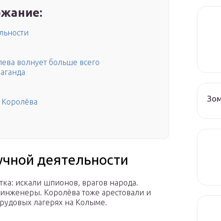
жание:
льности
лева волнует больше всего
паганда
Зо
 Королёва
учной деятельности
тка: искали шпионов, врагов народа.
 инженеры. Королёва тоже арестовали и
трудовых лагерях на Колыме.