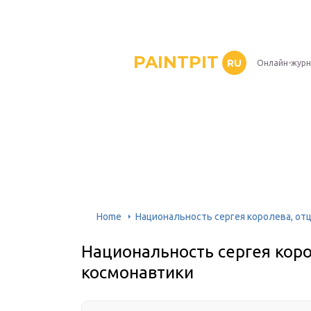
PAINTPIT
RU
Онлайн-журн
Home
Национальность сергея королева, от
Национальность сергея коро
космонавтики