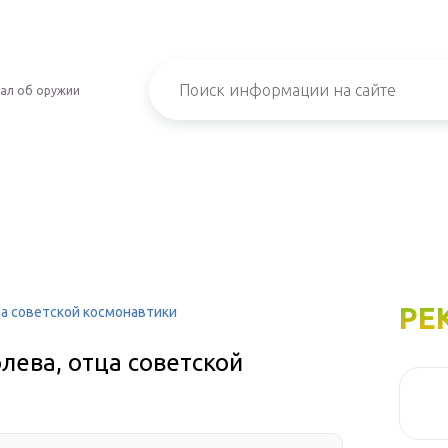
ал об оружии
РЕ
ца советской космонавтики
лева, отца советской