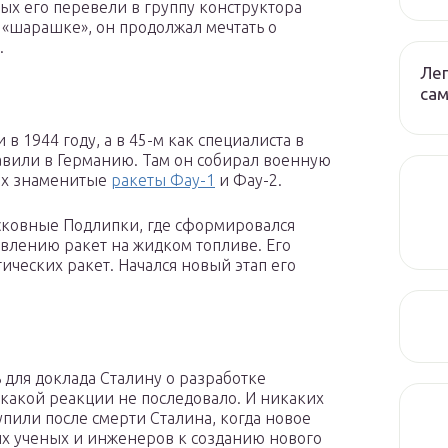
ных его перевели в группу конструктора
в «шарашке», он продолжал мечтать о
.
Лег
сам
 1944 году, а в 45-м как специалиста в
авили в Германию. Там он собирал военную
их знаменитые
ракеты Фау-1
и Фау-2.
сковные Подлипки, где сформировался
влению ракет на жидком топливе. Его
ческих ракет. Начался новый этап его
 для доклада Сталину о разработке
икакой реакции не последовало. И никаких
или после смерти Сталина, когда новое
х ученых и инженеров к созданию нового