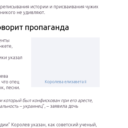
переписывания истории и присваивания чужих
 никого не удивляют.
оворит пропаганда
енты
нкете,
ики указал
лева
 что отец
Королева елизавета ii
к, песни.
и который был конфискован при его аресте,
альность – украинец
”, – заявила дочь
дии” Королев указан, как советский ученый,