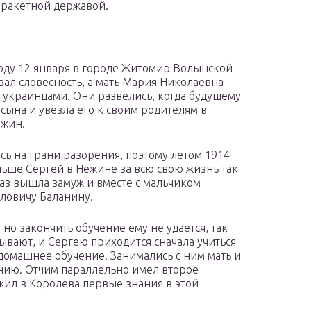
а ракетной державой.
году 12 января в городе Житомир Волынской
вал словесность, а мать Мария Николаевна
 украинцами. Они развелись, когда будущему
 сына и увезла его к своим родителям в
ежин.
ь на грани разорения, поэтому летом 1914
льше Сергей в Нежине за всю свою жизнь так
раз вышла замуж и вместе с мальчиком
ловичу Баланину.
 но закончить обучение ему не удается, так
ывают, и Сергею приходится сначала учиться
 домашнее обучение. Занимались с ним мать и
нию. Отчим параллельно имел второе
ил в Королева первые знания в этой