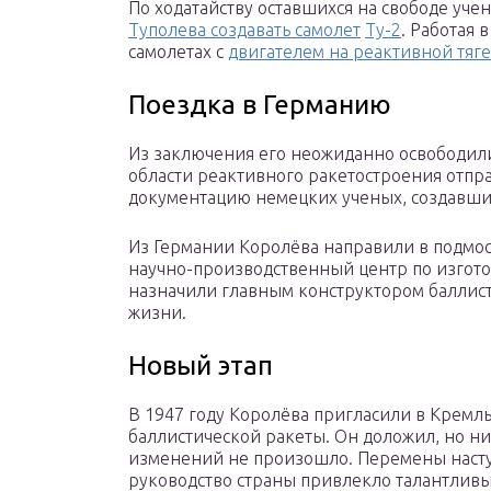
По ходатайству оставшихся на свободе уче
Туполева создавать самолет
Ту-2
. Работая 
самолетах с
двигателем на реактивной тяге
Поездка в Германию
Из заключения его неожиданно освободили в
области реактивного ракетостроения отпр
документацию немецких ученых, создавш
Из Германии Королёва направили в подмо
научно-производственный центр по изгото
назначили главным конструктором баллисти
жизни.
Новый этап
В 1947 году Королёва пригласили в Кремль
баллистической ракеты. Он доложил, но н
изменений не произошло. Перемены наступ
руководство страны привлекло талантливы