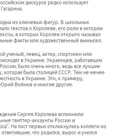
 российском дискурсе редко использует
 Гагарина.
 одна из ключевых фигур. В школьных
ало текстов о Королеве, его роли в истории
тексты, в которых Королев открыто называл
еальные факты или художественный вымысел.
ой ученый, певец, актер, спортсмен или
оисходят в Украине. Украинцев, работавших
оссии, было очень много, ведь все лучшие
у, которая была столицей СССР. Тем не менее
естность в Украине. Это, к примеру,
 Юрий Войнов и многие другие.
ждения Сергея Королева вспомнили
ные твиттер-аккаунты России и
оса”. На пост первых откликнулись коллеги из
 ответившие, что родился, вырос и учился