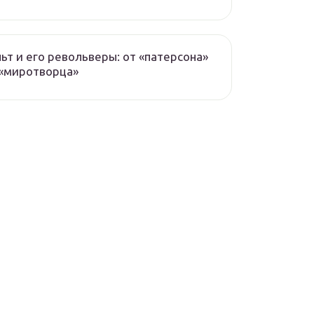
ьт и его револьверы: от «патерсона»
«миротворца»