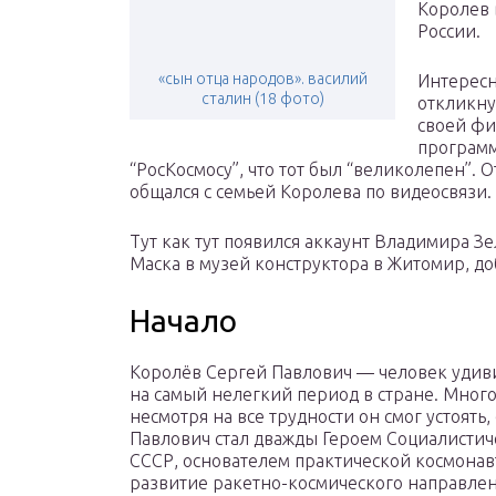
Королев 
России.
«сын отца народов». василий
Интересн
сталин (18 фото)
откликну
своей фи
программ
“РосКосмосу”, что тот был “великолепен”. О
общался с семьей Королева по видеосвязи.
Тут как тут появился аккаунт Владимира З
Маска в музей конструктора в Житомир, до
Начало
Королёв Сергей Павлович — человек удив
на самый нелегкий период в стране. Много
несмотря на все трудности он смог устоять,
Павлович стал дважды Героем Социалистич
СССР, основателем практической космонавт
развитие ракетно-космического направлен