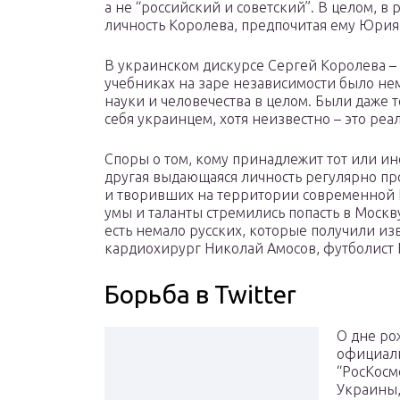
а не “российский и советский”. В целом, в
личность Королева, предпочитая ему Юрия
В украинском дискурсе Сергей Королева –
учебниках на заре независимости было нем
науки и человечества в целом. Были даже 
себя украинцем, хотя неизвестно – это р
Споры о том, кому принадлежит тот или ин
другая выдающаяся личность регулярно пр
и творивших на территории современной Р
умы и таланты стремились попасть в Москв
есть немало русских, которые получили изв
кардиохирург Николай Амосов, футболист
Борьба в Twitter
О дне ро
официаль
“РосКосм
Украины,