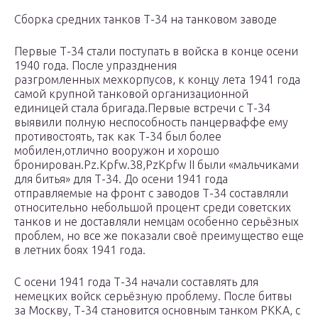
Сборка средних танков Т-34 на танковом заводе
Первые Т-34 стали поступать в войска в конце осени
1940 года. После упразднения
разгромленных мехкорпусов, к концу лета 1941 года
самой крупной танковой организационной
единицей стала бригада.Первые встречи с Т-34
выявили полную неспособность панцерваффе ему
противостоять, так как Т-34 был более
мобилен,отлично вооружон и хорошо
бронирован.Pz.Kpfw.38,PzKpfw II были «мальчиками
для битья» для Т-34. До осени 1941 года
отправляемые на фронт с заводов Т-34 составляли
относительно небольшой процент среди советских
танков и не доставляли немцам особенно серьёзных
проблем, но все же показали своё преимущество еще
в летних боях 1941 года.
С осени 1941 года Т-34 начали составлять для
немецких войск серьёзную проблему. После битвы
за Москву, Т-34 становится основным танком РККА, с