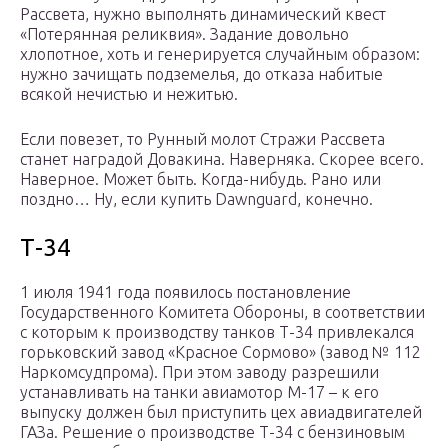
Рассвета, нужно выполнять динамический квест
«Потерянная реликвия». Задание довольно
хлопотное, хоть и генерируется случайным образом:
нужно зачищать подземелья, до отказа набитые
всякой нечистью и нежитью.
Если повезет, то Рунный молот Стражи Рассвета
станет наградой Довакина. Наверняка. Скорее всего.
Наверное. Может быть. Когда-нибудь. Рано или
поздно… Ну, если купить Dawnguard, конечно.
Т-34
1 июля 1941 года появилось постановление
Государственного Комитета Обороны, в соответствии
с которым к производству танков Т-34 привлекался
горьковский завод «Красное Сормово» (завод № 112
Наркомсудпрома). При этом заводу разрешили
устанавливать на танки авиамотор М-17 – к его
выпуску должен был приступить цех авиадвигателей
ГАЗа. Решение о производстве Т-34 с бензиновым