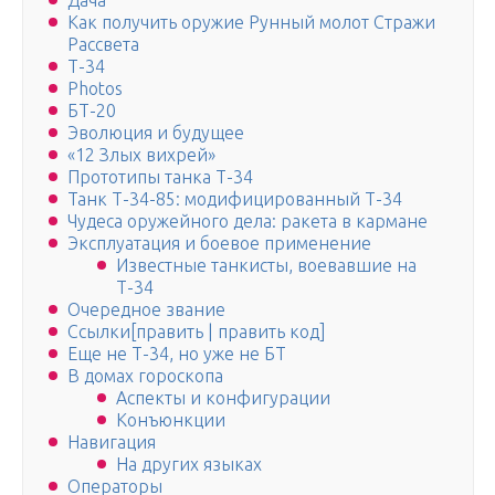
Дача
Как получить оружие Рунный молот Стражи
Рассвета
Т-34
Photos
БТ-20
Эволюция и будущее
«12 Злых вихрей»
Прототипы танка Т-34
Танк Т-34-85: модифицированный Т-34
Чудеса оружейного дела: ракета в кармане
Эксплуатация и боевое применение
Известные танкисты, воевавшие на
Т-34
Очередное звание
Ссылки[править | править код]
Еще не Т-34, но уже не БТ
В домах гороскопа
Аспекты и конфигурации
Конъюнкции
Навигация
На других языках
Операторы