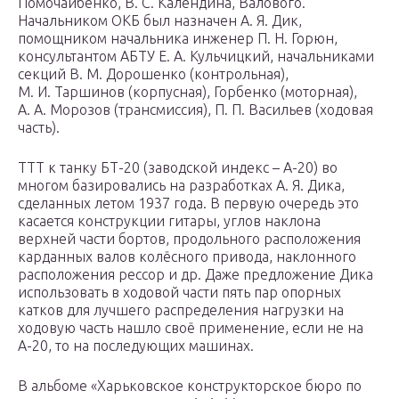
Помочайбенко, В. С. Календина, Валового.
Начальником ОКБ был назначен А. Я. Дик,
помощником начальника инженер П. Н. Горюн,
консультантом АБТУ Е. А. Кульчицкий, начальниками
секций В. М. Дорошенко (контрольная),
М. И. Таршинов (корпусная), Горбенко (моторная),
А. А. Морозов (трансмиссия), П. П. Васильев (ходовая
часть).
ТТТ к танку БТ-20 (заводской индекс – А-20) во
многом базировались на разработках А. Я. Дика,
сделанных летом 1937 года. В первую очередь это
касается конструкции гитары, углов наклона
верхней части бортов, продольного расположения
карданных валов колёсного привода, наклонного
расположения рессор и др. Даже предложение Дика
использовать в ходовой части пять пар опорных
катков для лучшего распределения нагрузки на
ходовую часть нашло своё применение, если не на
А-20, то на последующих машинах.
В альбоме «Харьковское конструкторское бюро по