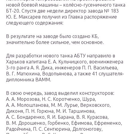
новой боевой машины – колёсно-гусеничного танка
БТ-20. Спустя две недели директор завода № 183
Ю. Е. Максарев получил из Главка распоряжение
следующего содержания:
В результате на заводе было создано КБ,
значительно более сильное, чем основное.
Для разработки нового танка АБТУ направило в
Харьков капитана Е. А. Кульчицкого, военинженера
3-го ранга А. Я. Дика, инженеров П. П. Васильева,
В. Г. Матюхина, Водопьянова, а также 41 слушателя-
дипломника ВАММ.
В свою очередь, завод выделил конструкторов:
А. А. Морозова, Н. С. Коротченко, Шура,
А. А. Молоштанова, М. М. Лурье, Верковского,
Диконя, П. Н. Горюна, М. И. Таршинова,
А. С. Бондаренко, Я. И. Барана, В. Я. Курасова,
В. М. Дорошенко, Горбенко, Ефимова, Ефременко,
Радойчина, П. С. Сентюрина, Долгоногову,