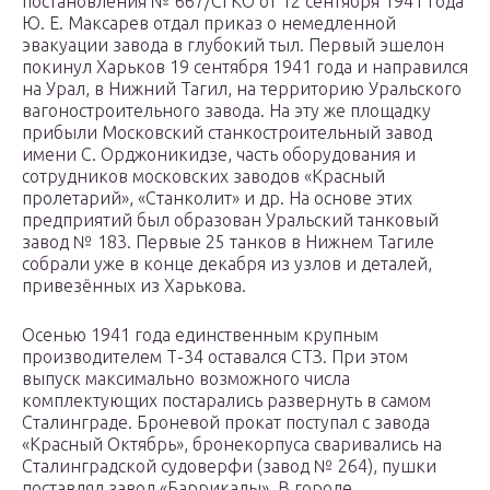
постановления № 667/СГКО от 12 сентября 1941 года
Ю. Е. Максарев отдал приказ о немедленной
эвакуации завода в глубокий тыл. Первый эшелон
покинул Харьков 19 сентября 1941 года и направился
на Урал, в Нижний Тагил, на территорию Уральского
вагоностроительного завода. На эту же площадку
прибыли Московский станкостроительный завод
имени С. Орджоникидзе, часть оборудования и
сотрудников московских заводов «Красный
пролетарий», «Станколит» и др. На основе этих
предприятий был образован Уральский танковый
завод № 183. Первые 25 танков в Нижнем Тагиле
собрали уже в конце декабря из узлов и деталей,
привезённых из Харькова.
Осенью 1941 года единственным крупным
производителем Т-34 оставался СТЗ. При этом
выпуск максимально возможного числа
комплектующих постарались развернуть в самом
Сталинграде. Броневой прокат поступал с завода
«Красный Октябрь», бронекорпуса сваривались на
Сталинградской судоверфи (завод № 264), пушки
поставлял завод «Баррикады». В городе