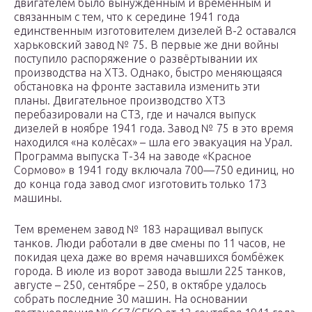
двигателем было вынужденным и временным и
связанным с тем, что к середине 1941 года
единственным изготовителем дизелей В-2 оставался
харьковский завод № 75. В первые же дни войны
поступило распоряжение о развёртывании их
производства на ХТЗ. Однако, быстро меняющаяся
обстановка на фронте заставила изменить эти
планы. Двигательное производство ХТЗ
перебазировали на СТЗ, где и начался выпуск
дизелей в ноябре 1941 года. Завод № 75 в это время
находился «на колёсах» – шла его эвакуация на Урал.
Программа выпуска Т-34 на заводе «Красное
Сормово» в 1941 году включала 700—750 единиц, но
до конца года завод смог изготовить только 173
машины.
Тем временем завод № 183 наращивал выпуск
танков. Люди работали в две смены по 11 часов, не
покидая цеха даже во время начавшихся бомбёжек
города. В июле из ворот завода вышли 225 танков,
августе – 250, сентябре – 250, в октябре удалось
собрать последние 30 машин. На основании