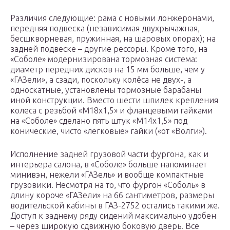
Различия следующие: рама с новыми лонжеронами,
передняя подвеска (независимая двухрычажная,
бесшкворневая, пружинная, на шаровых опорах); на
задней подвеске – другие рессоры. Кроме того, на
«Соболе» модернизирована тормозная система:
диаметр передних дисков на 15 мм больше, чем у
«ГАЗели», а сзади, поскольку колёса не двух-, а
односкатные, установлены тормозные барабаны
иной конструкции. Вместо шести шпилек крепления
колеса с резьбой «М18х1,5» и фланцевыми гайками
на «Соболе» сделано пять штук «М14х1,5» под
конические, чисто «легковые» гайки («от «Волги»).
Исполнение задней грузовой части фургона, как и
интерьера салона, в «Соболе» больше напоминает
минивэн, нежели «ГАЗель» и вообще компактные
грузовики. Несмотря на то, что фургон «Соболь» в
длину короче «ГАЗели» на 66 сантиметров, размеры
водительской кабины в ГАЗ-2752 остались такими же.
Доступ к заднему ряду сидений максимально удобен
– через широкую сдвижную боковую дверь. Все