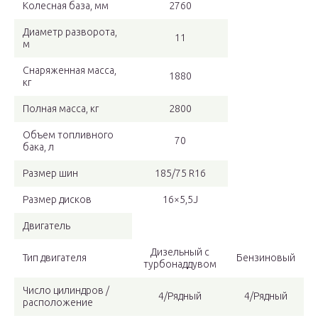
Колесная база, мм
2760
Диаметр разворота,
11
м
Снаряженная масса,
1880
кг
Полная масса, кг
2800
Объем топливного
70
бака, л
Размер шин
185/75 R16
Размер дисков
16×5,5J
Двигатель
Дизельный с
Тип двигателя
Бензиновый
турбонаддувом
Число цилиндров /
4/Рядный
4/Рядный
расположение