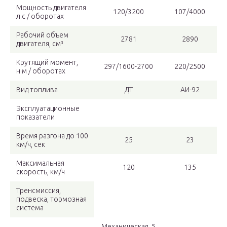
Мощность двигателя
120/3200
107/4000
л.с / оборотах
Рабочий объем
2781
2890
двигателя, см³
Крутящий момент,
297/1600-2700
220/2500
н·м / оборотах
Вид топлива
ДТ
АИ-92
Эксплуатационные
показатели
Время разгона до 100
25
23
км/ч, сек
Максимальная
120
135
скорость, км/ч
Тренсмиссия,
подвеска, тормозная
система
Механическая, 5