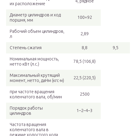
4, рядное
их расположение
Диаметр цилиндров и ход
100×92
поршня, мм
Рабочий объем цилиндров,
2,89
л
Степень сжатия
8,8
9,5
Номинальная мощность,
78,5 (106,8)
нетто кВт (л.с.)
Максимальный крутящий
22,5 (220,5)
момент, нетто, даНм (кгс·м)
при частоте вращения
2500
коленчатого вала, об/мин
Порядок работы
1–2–4–3
цилиндров
Частота вращения
коленчатого вала в
режиме холостого хода,