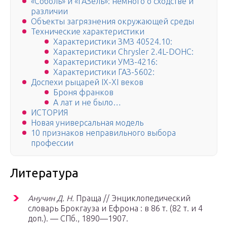
«Соболь» и «ГАЗель»: немного о сходстве и
различии
Объекты загрязнения окружающей среды
Технические характеристики
Характеристики ЗМЗ 40524.10:
Характеристики Chrysler 2.4L-DOHC:
Характеристики УМЗ-4216:
Характеристики ГАЗ-5602:
Доспехи рыцарей IX-XI веков
Броня франков
А лат и не было…
ИСТОРИЯ
Новая универсальная модель
10 признаков неправильного выбора
профессии
Литература
Анучин Д. Н.
Праща // Энциклопедический
словарь Брокгауза и Ефрона : в 86 т. (82 т. и 4
доп.). —
СПб.
, 1890—1907.