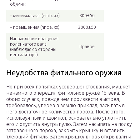
об/мин:
– минимальная (nmin. хх)
800±50
– повышенная (nпов. хх)
3000±50
Направление вращения
коленчатого вала
Правое
(наблюдая со стороны
вентилятора)
Неудобства фитильного оружия
Но при всех попытках усовершенствования, мушкет
ненамного опередил фитильное ружьё 15 века. В
обоих случаях, прежде чем произвести выстрел,
требовалось, уперев в землю приклад, засыпать в
него достаточное количество пороха. После этого,
используя пыж и шомпол, основательно уплотнить
его и опустить внутрь пулю. Затем насыпать на полку
затравочного пороха, закрыть крышку и вставить
тлеющий фитиль. Затем крышку вновь открывали и