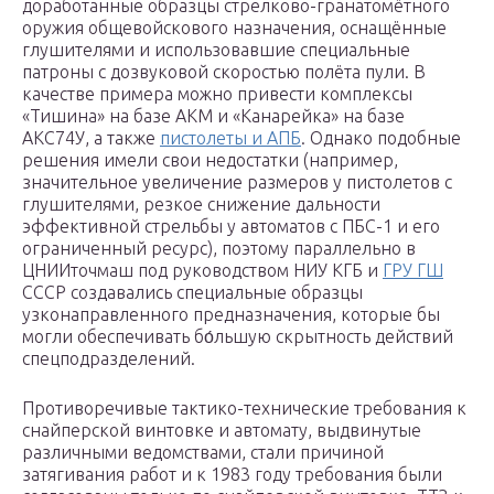
доработанные образцы стрелково-гранатомётного
оружия общевойскового назначения, оснащённые
глушителями и использовавшие специальные
патроны с дозвуковой скоростью полёта пули. В
качестве примера можно привести комплексы
«Тишина» на базе АКМ и «Канарейка» на базе
АКС74У, а также
пистолеты и АПБ
. Однако подобные
решения имели свои недостатки (например,
значительное увеличение размеров у пистолетов с
глушителями, резкое снижение дальности
эффективной стрельбы у автоматов с ПБС-1 и его
ограниченный ресурс), поэтому параллельно в
ЦНИИточмаш под руководством НИУ КГБ и
ГРУ ГШ
СССР создавались специальные образцы
узконаправленного предназначения, которые бы
могли обеспечивать бо́льшую скрытность действий
спецподразделений.
Противоречивые тактико-технические требования к
снайперской винтовке и автомату, выдвинутые
различными ведомствами, стали причиной
затягивания работ и к 1983 году требования были