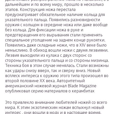
дальнейшем и по всему миру, прошло в несколько
этапов. Конструкция ножа перестала
предусматривает обязательное наличие кольца для
указательного пальца. Появились разновидности
оружия с кольцом в середине ножа или даже вообще
без кольца. Для фиксации ножа в руке и
предотвращения его вырывания стали применять
специальное утолщение на заднем конце рукоятки.
Появились даже складные ножи, что в XIV веке было
немыслимо. В обиход вошли ножи с двумя лезвиями.
Лезвия выходили из кулака с двух сторон: со
стороны указательного пальца и со стороны мизинца.
Техника боя в этом случае менялась. Стали возможны
как удары снизу вверх, так и сверху вниз. Новый
всплеск интереса к оружию этого типа произошел во
второй половине XX века. Авторитетный
американский ножевой журнал Blade Magazine
опубликовал серию материалов о керамбитах
Это привлекло внимание любителей ножей со всего
мира. К этим экзотическим ножам вспыхнул новый
интерес , они вошли в моду и в настоящее время,