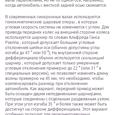
валы параллельны, но не по одной оси, например,
когда автомобиль с жесткой задней осью сжимается.
В современных синхронных валах используются
гомокинетические шаровые опоры , в которых
угловая скорость системы не изменяется с углом. Для
привода передних колес на внешней стороне колеса
используется шарнир по словам Альфреда Ганса
Рзеппа , который допускает большие угловые
отклонения шейки оси (обычно допустимы углы
изгиба до 47 ° или 50 °); На внутренней стороне
дифференциала обычно используется
скользящий
шарнир , который допускает только умеренные
угловые отклонения примерно до 22 ° (или 31 ° в
специальных версиях), но позволяет изменять длину
волны примерно на 45 мм, что необходимо. чтобы
компенсировать разницу при отклонении
автомобиля. Как вариант, передний привод может
быть оснащен двумя неподвижными шарнирами,
которые соединены с отдельным раздвижным узлом.
При этом угол изгиба 35 ° и более также может быть
достигнут на стороне дифференциала. Этот вариант
особенно подходит для переднеприводных