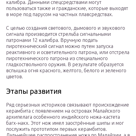
калибра. Данными спецсредствами могут
пользоваться также и гражданские, которые выходят
в море под парусом на частных плавсредствах.
С целью создания светового, дымового и звукового
сигнала производится стрельба сигнальными
патронами 12 калибра. Вручную подать
пиротехнический сигнал можно путем запуска
реактивного и осветительного патрона, или отстрела
пиротехнического патрона из специального
гладкоствольного оружия. В результате образуется
вспышка огня красного, желтого, белого и зеленого
цветов.
Этапы развития
Ряд серьезных историков связывают происхождение
керамбита с появлением на островах Малайского
архипелага особенного индийского ножа-кастета
багх-накх. Этот нож имел заострённые шипы и мог
послужить прототипом первых керамбитов.
Дальнейшее распространение ножа по Малайзии, а в