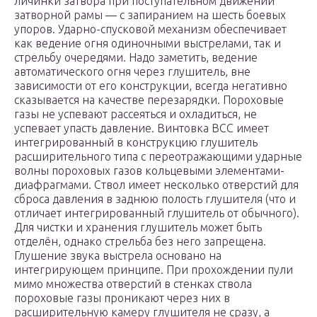
личинки затвора при поступательном движении
затворной рамы — с запиранием на шесть боевых
упоров. Ударно-спусковой механизм обеспечивает
как ведение огня одиночными выстрелами, так и
стрельбу очередями. Надо заметить, ведение
автоматического огня через глушитель, вне
зависимости от его конструкции, всегда негативно
сказывается на качестве перезарядки. Пороховые
газы не успевают рассеяться и охладиться, не
успевает упасть давление. Винтовка ВСС имеет
интегрированный в конструкцию глушитель
расширительного типа с переотражающими ударные
волны пороховых газов кольцевыми элементами-
диафрагмами. Ствол имеет несколько отверстий для
сброса давления в заднюю полость глушителя (что и
отличает интегрированный глушитель от обычного).
Для чистки и хранения глушитель может быть
отделён, однако стрельба без него запрещена.
Глушение звука выстрела основано на
интегрирующем принципе. При прохождении пули
мимо множества отверстий в стенках ствола
пороховые газы проникают через них в
расширительную камеру глушителя не сразу, а