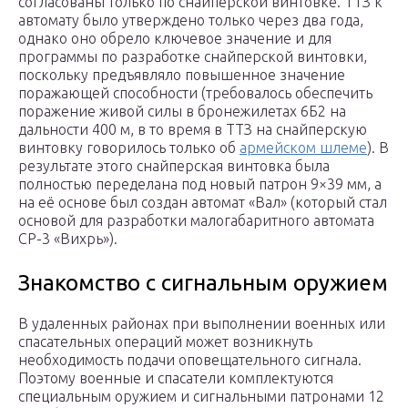
согласованы только по снайперской винтовке. ТТЗ к
автомату было утверждено только через два года,
однако оно обрело ключевое значение и для
программы по разработке снайперской винтовки,
поскольку предъявляло повышенное значение
поражающей способности (требовалось обеспечить
поражение живой силы в бронежилетах 6Б2 на
дальности 400 м, в то время в ТТЗ на снайперскую
винтовку говорилось только об
армейском шлеме
). В
результате этого снайперская винтовка была
полностью переделана под новый патрон 9×39 мм, а
на её основе был создан автомат «Вал» (который стал
основой для разработки малогабаритного автомата
СР-3 «Вихрь»).
Знакомство с сигнальным оружием
В удаленных районах при выполнении военных или
спасательных операций может возникнуть
необходимость подачи оповещательного сигнала.
Поэтому военные и спасатели комплектуются
специальным оружием и сигнальными патронами 12