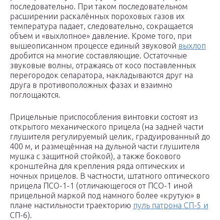
последовательно. При таком последовательном
расширении раскалённых пороховых газов их
температура падает, следовательно, сокращается
объем и «выхлопное» давление. Кроме того, при
вышеописанном процессе единый звуковой
выхлоп
дробится на многие составляющие. Остаточные
звуковые волны, отражаясь от косо поставленных
перегородок сепаратора, накладываются друг на
друга в противоположных фазах и взаимно
поглощаются.
Прицельные приспособления винтовки состоят из
открытого механического прицела (на задней части
глушителя регулируемый целик, градуированный до
400 м, и размещённая на дульной части глушителя
мушка с защитной стойкой), а также бокового
кронштейна для крепления ряда оптических и
ночных прицелов. В частности, штатного оптического
прицела ПСО-1-1 (отличающегося от ПСО-1 иной
прицельной маркой под намного более «крутую» в
плане настильности траекторию
пуль патрона СП-5 и
СП-6).