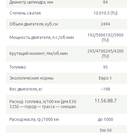
Диаметр цилиндра, мм
84
Степень сжатия
10.010.5 (TU)
Объем двигателя, куб.см
2494
192/5900192/5900
Мощность двигателя, л.с./об.мин
(TU)
245/4700245/4200
Крутящий момент, Нм/об.мин
(TU)
Топливо
95
Экологические нормы
Евро 1
Вес двигателя, кг
~198
11.56.88.7
Расход топлива, л/100 км (для E36
325i) — город — трасса — смешан.
Расход масла, гр./1000 км
до 1000
5W-30