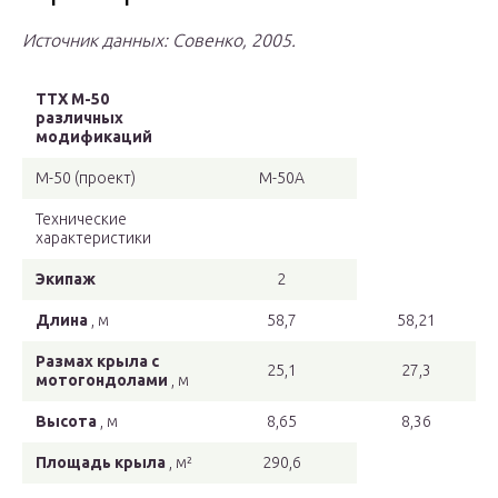
Источник данных: Совенко, 2005.
ТТХ М-50
различных
модификаций
М-50 (проект)
М-50А
Технические
характеристики
Экипаж
2
Длина
, м
58,7
58,21
Размах крыла с
25,1
27,3
мотогондолами
, м
Высота
, м
8,65
8,36
Площадь крыла
, м²
290,6