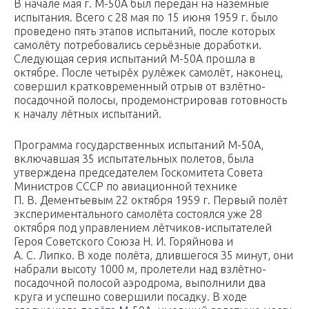
В начале мая г. М-50А был передан на наземные
испытания. Всего с 28 мая по 15 июня 1959 г. было
проведено пять этапов испытаний, после которых
самолёту потребовались серьёзные доработки.
Следующая серия испытаний М-50А прошла в
октябре. После четырёх рулёжек самолёт, наконец,
совершил кратковременный отрыв от взлётно-
посадочной полосы, продемонстрировав готовность
к началу лётных испытаний.
Программа государственных испытаний М-50А,
включавшая 35 испытательных полетов, была
утверждена председателем Госкомитета Совета
Министров СССР по авиационной технике
П. В. Дементьевым 22 октября 1959 г. Первый полёт
экспериментального самолёта состоялся уже 28
октября под управлением лётчиков-испытателей
Героя Советского Союза Н. И. Горяйнова и
А. С. Липко. В ходе полёта, длившегося 35 минут, они
набрали высоту 1000 м, пролетели над взлётно-
посадочной полосой аэродрома, выполнили два
круга и успешно совершили посадку. В ходе