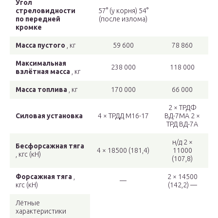
Угол
стреловидности
57° (у корня) 54°
по передней
(после излома)
кромке
Масса пустого
, кг
59 600
78 860
Максимальная
238 000
118 000
взлётная масса
, кг
Масса топлива
, кг
170 000
66 000
2 × ТРДФ
Силовая установка
4 × ТРДД М16-17
ВД-7МА 2 ×
ТРД ВД-7А
н/д 2 ×
Бесфорсажная тяга
4 × 18500 (181,4)
11000
, кгс (кН)
(107,8)
Форсажная тяга
,
2 × 14500
—
кгс (кН)
(142,2) —
Лётные
характеристики