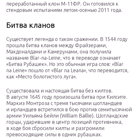
переработанный клон М-11ФР. Он готовился к
стендовым испытаниям летом-осенью 2011 года.
Битва кланов
Существует легенда о таком сражении. В 1544 году
прошла битва кланов между Фрайзерами,
Макдоналдами и Камерунами, она получила
название Blar-na-Leine, чтo в переводе означает
«Битва Рубашек». Но это обычная игра слов: «Blar
na Leine» пошло от «Blar na Leana», что переводится,
как «Место болотистого луга».
Существовала и настоящая битва без килтов.
В августе 1645 году произошла битва при Килсите.
Маркиз Монтроза с тремя тысячами шотландцев
и ирландцев встретился в бою против семитысячной
армии Уильяма Бейли (William Baillie). Шотландские
горцы, ударившие в центр позиций противника,
в ходе боя сбросили килты и разгромили
превосходящие силы в одних рубашках.