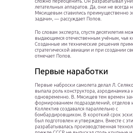
сложно переоценить. Он разрабатывал уни
летательных аппаратов. Да, они не всегда
Мясищевым ставились преимущественно э
задачи», — рассуждает Попов.
По словам эксперта, спустя десятилетия м
выдающимся отечественным учёным, чья ко
Созданные им технические решения приме
стратегической авиации и при создании св
отмечает Попов.
Первые наработки
Первые наброски самолета делал Л. Селяк
выпала роль конструктора, аэродинамика 
одновременно. В. Мясищев тем времен за
формированием подразделений, отделов и
Коллектив создавался параллельно с
бомбардировщиком. В короткий срок эски
был подготовлен и утвержден. Вместе с эт
разрабатывалась производственная технол
прежде СССР не выпускал столь крупные и