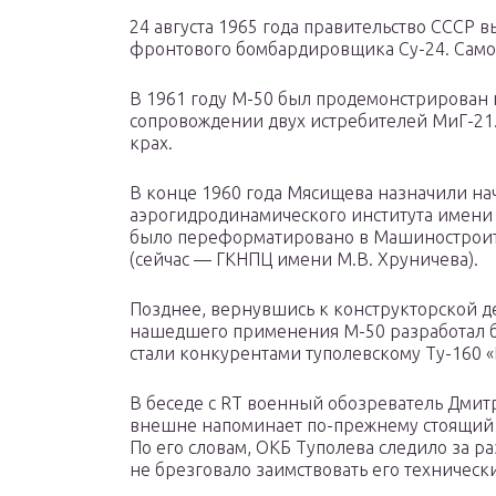
24 августа 1965 года правительство СССР 
фронтового бомбардировщика Су-24. Само
В 1961 году М-50 был продемонстрирован 
сопровождении двух истребителей МиГ-21.
крах.
В конце 1960 года Мясищева назначили н
аэрогидродинамического института имени п
было переформатировано в Машиностроит
(сейчас — ГКНПЦ имени М.В. Хруничева).
Позднее, вернувшись к конструкторской д
нашедшего применения М-50 разработал 
стали конкурентами туполевскому Ту-160 
В беседе с RT военный обозреватель Дмит
внешне напоминает по-прежнему стоящий 
По его словам, ОКБ Туполева следило за 
не брезговало заимствовать его техническ