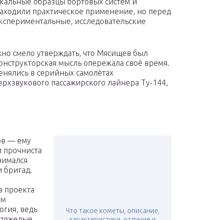
кальные образцы бортовых систем и
 находили практическое применение, но перед
кспериментальные, исследовательские
ожно смело утверждать, что Мясищев был
нструкторская мысль опережала своё время.
нялись в серийных самолётах
ерхзвукового пассажирского лайнера Ту-144,
ов — ему
и прочниста
нимался
 бригад.
з проекта
им
огия, ведь
Что такое кометы, описание,
 тяжелые
характеристики, отличие и