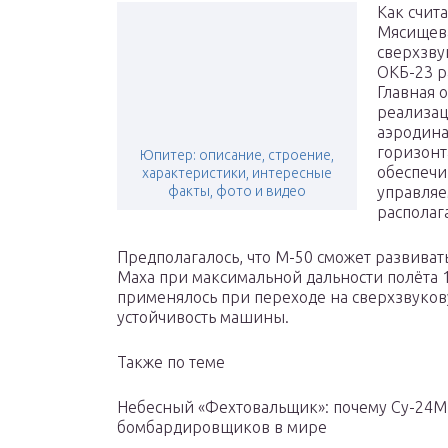
Как счит
Мясищева
сверхзву
ОКБ-23 р
Главная 
реализац
аэродина
горизонт
Юпитер: описание, строение,
обеспечи
характеристики, интересные
факты, фото и видео
управляе
располаг
Предполагалось, что М-50 сможет развиват
Маха при максимальной дальности полёта 1
применялось при переходе на сверхзвуков
устойчивость машины.
Также по теме
Небесный «Фехтовальщик»: почему Су-24М
бомбардировщиков в мире