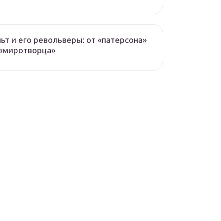
ьт и его револьверы: от «патерсона»
«миротворца»