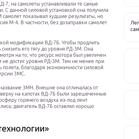
Д-7, на самолеты устанавливали те самые
и. С данной силовой установкой она получила
М самолет показывал худшие результаты, но
Лег
сия М-4. В частности, без дозаправки самолет
сам
кой модификации ВД-7Б. Чтобы продлить
 снизить его тягу до уровня РД-3М. Она
есмотря на то, что ресурс мотора был увеличен
и не достиг уровня РД-3М. Тем не менее при
 полета, благодаря экономичности силовой
ерсии 3МС.
название 3МН. Внешне она отличалась от
Сверху на капотах ВД-7Б были зарешеченные
осферу горячего воздуха из-под лент
ались: двигатель ВД-7Б оставлял хорошо
технологии»