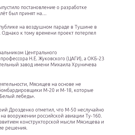
выпустило постановление о разработке
лёт был принят на…
публике на воздушном параде в Тушине в
 Однако к тому времени проект потерпел
ачальником Центрального
рофессора Н.Е. Жуковского (ЦАГИ), а ОКБ-23
ельный завод имени Михаила Хруничева
еятельности, Мясищев на основе не
бомбардировщики М-20 и М-18, которые
«Белый лебедь».
рий Дрозденко отметил, что М-50 неслучайно
на вооружении российской авиации Ту-160.
развитием конструкторской мысли Мясищева и
ие решения.