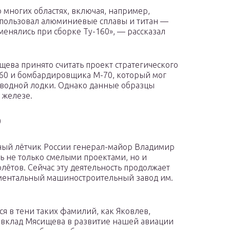
многих областях, включая, например,
спользовал алюминиевые сплавы и титан —
енялись при сборке Ту-160», — рассказал
ва принято считать проект стратегического
-60 и бомбардировщика М-70, который мог
дводной лодки. Однако данные образцы
 железе.
0
нный лётчик России генерал-майор Владимир
ь не только смелыми проектами, но и
ётов. Сейчас эту деятельность продолжает
ментальный машиностроительный завод им.
ся в тени таких фамилий, как Яковлев,
 вклад Мясищева в развитие нашей авиации