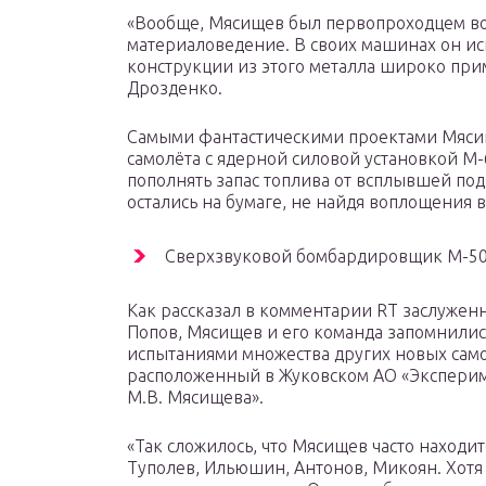
«Вообще, Мясищев был первопроходцем во 
материаловедение. В своих машинах он и
конструкции из этого металла широко прим
Дрозденко.
Самыми фантастическими проектами Мясище
самолёта с ядерной силовой установкой М
пополнять запас топлива от всплывшей по
остались на бумаге, не найдя воплощения в
Сверхзвуковой бомбардировщик М-5
Как рассказал в комментарии RT заслуже
Попов, Мясищев и его команда запомнилис
испытаниями множества других новых самол
расположенный в Жуковском АО «Экспери
М.В. Мясищева».
«Так сложилось, что Мясищев часто находит
Туполев, Ильюшин, Антонов, Микоян. Хотя