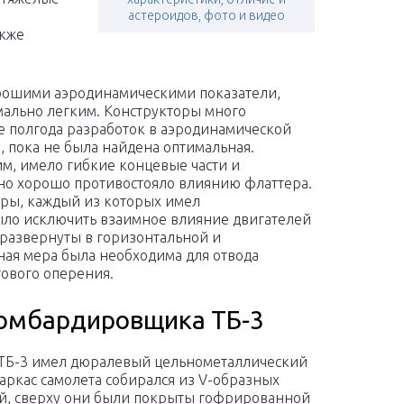
астероидов, фото и видео
акже
рошими аэродинамическими показатели,
мально легким. Конструкторы много
е полгода разработок в аэродинамической
 пока не была найдена оптимальная.
м, имело гибкие концевые части и
но хорошо противостояло влиянию флаттера.
оры, каждый из которых имел
ыло исключить взаимное влияние двигателей
 развернуты в горизонтальной и
нная мера была необходима для отвода
тового оперения.
бомбардировщика ТБ-3
ТБ-3 имел дюралевый цельнометаллический
Каркас самолета собирался из V-образных
, сверху они были покрыты гофрированной