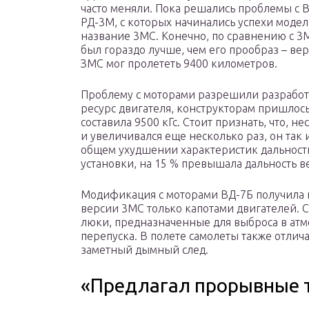
часто меняли. Пока решались проблемы с В
РД-3М, с которых начинались успехи модел
название 3МС. Конечно, по сравнению с 3
был гораздо лучше, чем его прообраз – вер
ЗМС мог пролететь 9400 километров.
Проблему с моторами разрешили разработ
ресурс двигателя, конструкторам пришлось
составила 9500 кГс. Стоит признать, что, н
и увеличивался еще несколько раз, он так 
общем ухудшении характеристик дальность
установки, на 15 % превышала дальность в
Модификация с моторами ВД-7Б получила 
версии 3МС только капотами двигателей. 
люки, предназначенные для выброса в атм
перепуска. В полете самолеты также отлич
заметный дымный след.
«Предлагал прорывные 