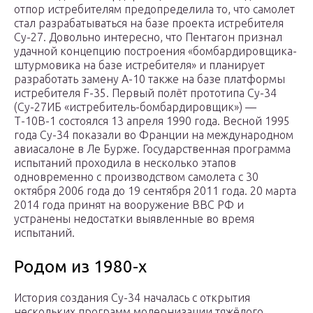
отпор истребителям предопределила то, что самолет
стал разрабатываться на базе проекта истребителя
Су-27. Довольно интересно, что Пентагон признал
удачной концепцию построения «бомбардировщика-
штурмовика на базе истребителя» и планирует
разработать замену A-10 также на базе платформы
истребителя F-35. Первый полёт прототипа Су-34
(Су-27ИБ «истребитель-бомбардировщик») —
Т-10В-1 состоялся 13 апреля 1990 года. Весной 1995
года Су-34 показали во Франции на международном
авиасалоне в Ле Бурже. Государственная программа
испытаний проходила в несколько этапов
одновременно с производством самолета с 30
октября 2006 года до 19 сентября 2011 года. 20 марта
2014 года принят на вооружение ВВС РФ и
устранены недостатки выявленные во время
испытаний.
Родом из 1980-х
История создания Су-34 началась с открытия
нескольких программ модернизации тяжёлого