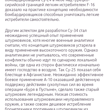
сирийской границей легким истребителем F-16
доказало на практике концепцию необходимости
бомбардировщиков способных уничтожать легкие
истребители самостоятельно.
Другим аспектом для разработки Су-34 стал
неожиданно успешный опыт применения
штурмовиков, хотя многие военные аналитики
считали, что концепция штурмовиков устарела в
виду применения высокоточного оружия. Однако
аналитиками не учитывалось, что современные
конфликты обычно идут по сценарию локальной
войны, где одна из сторон фактически изначально
имеет господство в воздухе. Так Су-25 показал себя
блестяще в Афганистане. Неожиданно эффективное
боевое применение A-10 оказавший действенную
поддержку действиям сухопутных сил во время
операции «Буря в Пустыне», сделало также старый
штурмовик легендарным. Низкая стоимость
использования штурмовиками неуправляемого
оружия, а также совсем дешевое истребление
бронетехники противника штурмовиком из