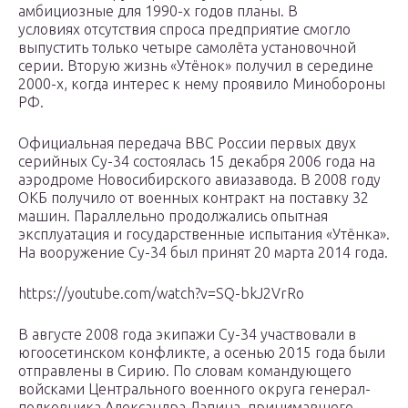
амбициозные для 1990-х годов планы. В
условиях отсутствия спроса предприятие смогло
выпустить только четыре самолёта установочной
серии. Вторую жизнь «Утёнок» получил в середине
2000-х, когда интерес к нему проявило Минобороны
РФ.
Официальная передача ВВС России первых двух
серийных Су-34 состоялась 15 декабря 2006 года на
аэродроме Новосибирского авиазавода. В 2008 году
ОКБ получило от военных контракт на поставку 32
машин. Параллельно продолжались опытная
эксплуатация и государственные испытания «Утёнка».
На вооружение Су-34 был принят 20 марта 2014 года.
https://youtube.com/watch?v=SQ-bkJ2VrRo
В августе 2008 года экипажи Су-34 участвовали в
югоосетинском конфликте, а осенью 2015 года были
отправлены в Сирию. По словам командующего
войсками Центрального военного округа генерал-
полковника Александра Лапина, принимавшего